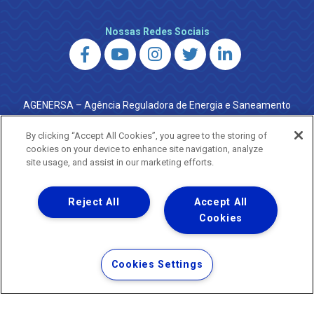
Nossas Redes Sociais
AGENERSA – Agência Reguladora de Energia e Saneamento
do Estado do Rio de Janeiro
0800 024 9040 · (21) 2332-6457 (WhatsApp) ·
By clicking “Accept All Cookies”, you agree to the storing of
ouvidoria@agenersa.rj.gov.br
/
ouvidoria.agenersa@gmail.com
cookies on your device to enhance site navigation, analyze
·
http://www.agenersa.rj.gov.br
site usage, and assist in our marketing efforts.
Reject All
Accept All
Cookies
Uma empresa
Copyright ® 2026 - Todos os Direitos Reservados.
Termos Gerais de Uso de Sites e Aplicativos
Cookies Settings
Política de Privacidade e Proteção de Dados