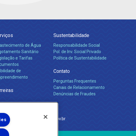
rviços
Sustentabilidade
astecimento de Água
Responsabilidade Social
gotamento Sanitário
Pol. de Inv. Social Privado
islação e Tarifas
Política de Sustentabilidade
cumentos
bilidade de
Contato
preendimento
Perguntas Frequentes
Canais de Relacionamento
rreiras
Denúncias de Fraudes
e Janeiro
com
·
http://www.agenersa.rj.gov.br
ies