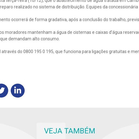
sta terça-feira (10/12), que o abastecimento de água tratada em Cam
reparo realizado no sistema de distribuição. Equipes da concessionária
nto ocorrerá de forma gradativa, após a conclusão do trabalho, previs
 os moradores mantenham a água de cisternas e caixas d’água reserva
as que demandam alto consumo.
 através do 0800 195 0 195, que funciona para ligações gratuitas e m
VEJA TAMBÉM