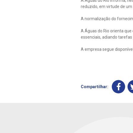
A Águas do Rio informa, ne
reduzido, em virtude de um 
A normalização do fornecime
A Águas do Rio orienta que
essenciais, adiando taref
A empresa segue disponível
Compartilhar: