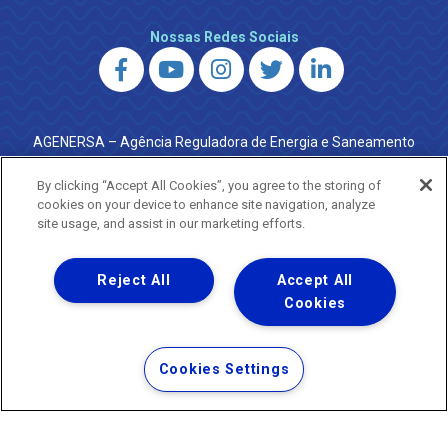
Nossas Redes Sociais
AGENERSA – Agência Reguladora de Energia e Saneamento
do Estado do Rio de Janeiro
0800 024 9040 · (21) 2332-6457 (WhatsApp) ·
By clicking “Accept All Cookies”, you agree to the storing of
ouvidoria@agenersa.rj.gov.br
/
ouvidoria.agenersa@gmail.com
cookies on your device to enhance site navigation, analyze
·
http://www.agenersa.rj.gov.br
site usage, and assist in our marketing efforts.
Reject All
Accept All
Cookies
Uma empresa
Copyright ® 2026 - Todos os Direitos Reservados.
Termos Gerais de Uso de Sites e Aplicativos
Cookies Settings
Política de Privacidade e Proteção de Dados