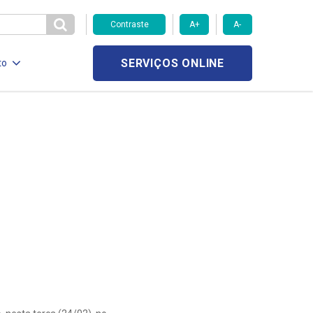
Contraste
A+
A-
SERVIÇOS ONLINE
to