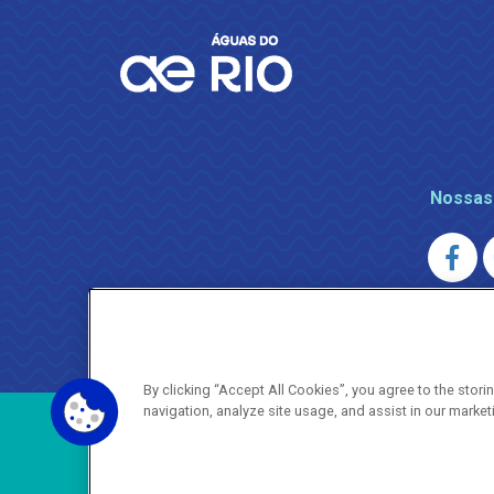
Nossas
AGENERSA
0800 024 9040 · (21) 2332-6457 (
By clicking “Accept All Cookies”, you agree to the stor
navigation, analyze site usage, and assist in our market