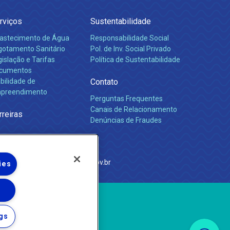
rviços
Sustentabilidade
astecimento de Água
Responsabilidade Social
gotamento Sanitário
Pol. de Inv. Social Privado
islação e Tarifas
Política de Sustentabilidade
cumentos
bilidade de
Contato
preendimento
Perguntas Frequentes
Canais de Relacionamento
rreiras
Denúncias de Fraudes
e Janeiro
com
·
http://www.agenersa.rj.gov.br
ies
gs