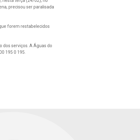
 nesta terça (24/02), no
na, precisou ser paralisada
que forem restabelecidos
o dos serviços. A Águas do
00 195 0 195.