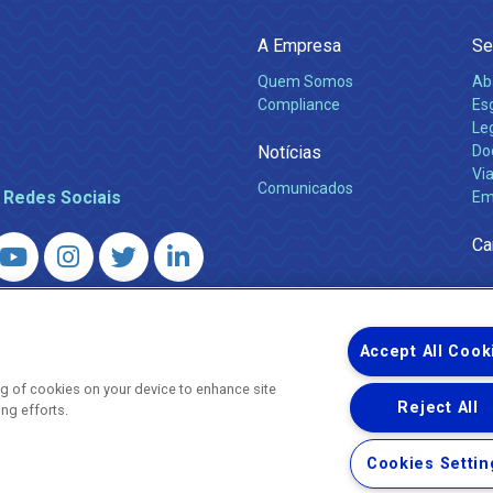
A Empresa
Se
Quem Somos
Ab
Compliance
Es
Leg
Notícias
Do
Via
Comunicados
 Redes Sociais
Em
Ca
 – Agência Reguladora de Energia e Saneamento do Estado do Rio d
WhatsApp) ·
ouvidoria@agenersa.rj.gov.br
/
ouvidoria.agenersa@gmail.
Accept All Cook
ing of cookies on your device to enhance site
Reject All
ing efforts.
Uma empresa
Copyright ® 2026 - Todos os Direitos Reservados.
Cookies Settin