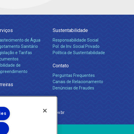
rviços
Sustentabilidade
astecimento de Água
Responsabilidade Social
gotamento Sanitário
Pol. de Inv. Social Privado
islação e Tarifas
Política de Sustentabilidade
cumentos
bilidade de
Contato
preendimento
Perguntas Frequentes
Canais de Relacionamento
rreiras
Denúncias de Fraudes
e Janeiro
com
·
http://www.agenersa.rj.gov.br
ies