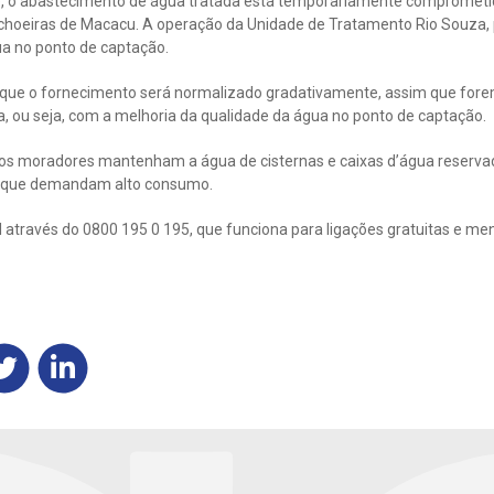
, o abastecimento de água tratada está temporariamente comprometido
achoeiras de Macacu. A operação da Unidade de Tratamento Rio Souza, 
ua no ponto de captação.
 que o fornecimento será normalizado gradativamente, assim que fore
, ou seja, com a melhoria da qualidade da água no ponto de captação.
 os moradores mantenham a água de cisternas e caixas d’água reserva
as que demandam alto consumo.
 através do 0800 195 0 195, que funciona para ligações gratuitas e m