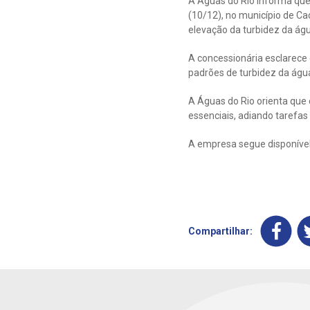
A Águas do Rio informa que
(10/12), no município de C
elevação da turbidez da ág
A concessionária esclarece
padrões de turbidez da água
A Águas do Rio orienta que
essenciais, adiando taref
A empresa segue disponível
Compartilhar: