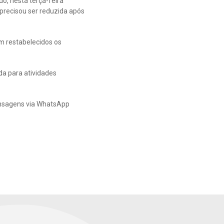
, nesta terça-feira
precisou ser reduzida após
m restabelecidos os
da para atividades
ensagens via WhatsApp