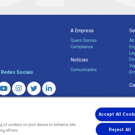
A Empresa
Se
Quem Somos
Ab
Compliance
Es
Leg
Notícias
Do
Via
Comunicados
 Redes Sociais
Em
Ca
 – Agência Reguladora de Energia e Saneamento do Estado do Rio d
WhatsApp) ·
ouvidoria@agenersa.rj.gov.br
/
ouvidoria.agenersa@gmail.
Accept All Cook
ing of cookies on your device to enhance site
Reject All
ing efforts.