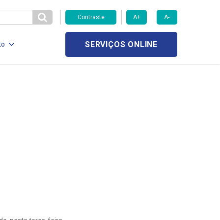
Contraste
A+
A-
SERVIÇOS ONLINE
to