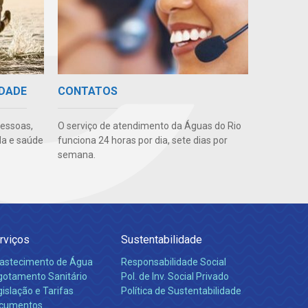
IDADE
CONTATOS
pessoas,
O serviço de atendimento da Águas do Rio
da e saúde
funciona 24 horas por dia, sete dias por
semana.
rviços
Sustentabilidade
astecimento de Água
Responsabilidade Social
gotamento Sanitário
Pol. de Inv. Social Privado
islação e Tarifas
Política de Sustentabilidade
cumentos