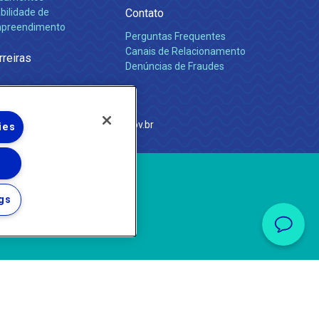
bilidade de
Contato
preendimento
Perguntas Frequentes
Canais de Relacionamento
rreiras
Denúncias de Fraudes
e Janeiro
com
·
http://www.agenersa.rj.gov.br
ies
gs