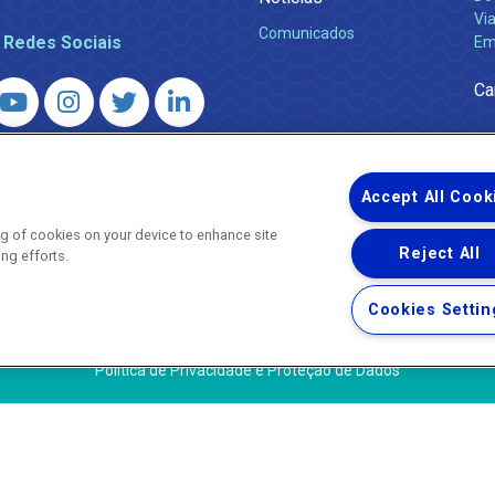
Via
Comunicados
 Redes Sociais
Em
Ca
 – Agência Reguladora de Energia e Saneamento do Estado do Rio d
WhatsApp) ·
ouvidoria@agenersa.rj.gov.br
/
ouvidoria.agenersa@gmail.
Accept All Cook
ing of cookies on your device to enhance site
Reject All
ing efforts.
Uma empresa
Copyright ® 2026 - Todos os Direitos Reservados.
Cookies Settin
Termos Gerais de Uso de Sites e Aplicativos
Política de Privacidade e Proteção de Dados