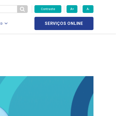
Contraste
A+
A-
SERVIÇOS ONLINE
to