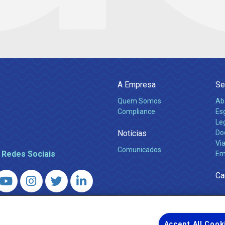
A Empresa
Se
Quem Somos
Ab
Compliance
Es
Leg
Notícias
Do
Via
Comunicados
 Redes Sociais
Em
Ca
 – Agência Reguladora de Energia e Saneamento do Estado do Rio d
WhatsApp) ·
ouvidoria@agenersa.rj.gov.br
/
ouvidoria.agenersa@gmail.
Accept All Cook