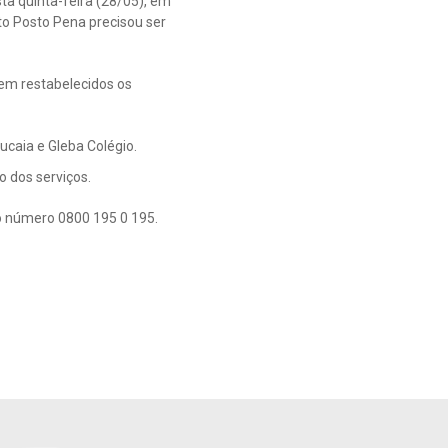
a quinta-feira (28/05), em
o Posto Pena precisou ser
em restabelecidos os
pucaia e Gleba Colégio.
 dos serviços.
o número 0800 195 0 195.