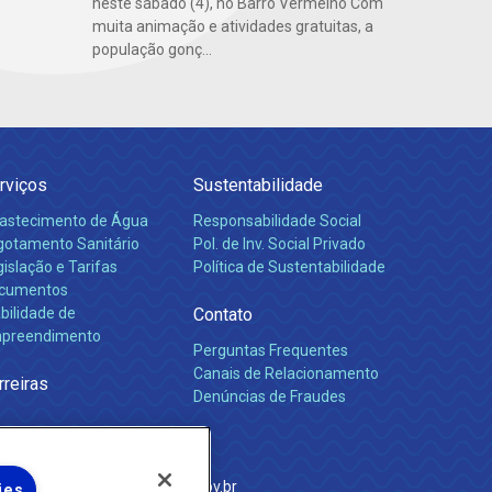
neste sábado (4), no Barro Vermelho Com
muita animação e atividades gratuitas, a
população gonç...
rviços
Sustentabilidade
astecimento de Água
Responsabilidade Social
gotamento Sanitário
Pol. de Inv. Social Privado
islação e Tarifas
Política de Sustentabilidade
cumentos
bilidade de
Contato
preendimento
Perguntas Frequentes
Canais de Relacionamento
rreiras
Denúncias de Fraudes
e Janeiro
com
·
http://www.agenersa.rj.gov.br
ies