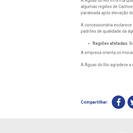
A Águas do Rio informa que
algumas regiões de Cachoei
paralisada após elevação d
A concessionária esclarece
padrões de qualidade da ág
Regiões afetadas:
B
A empresa orienta os morad
A Águas do Rio agradece a
Compartilhar: