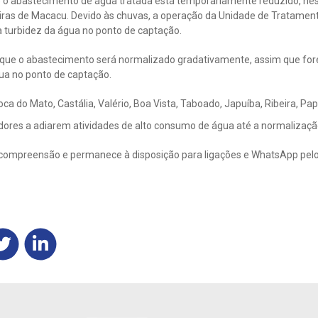
 o abastecimento de água tratada está temporariamente reduzido, nest
ras de Macacu. Devido às chuvas, a operação da Unidade de Tratament
a turbidez da água no ponto de captação.
 que o abastecimento será normalizado gradativamente, assim que for
ua no ponto de captação.
oca do Mato, Castália, Valério, Boa Vista, Taboado, Japuíba, Ribeira, Pa
ores a adiarem atividades de alto consumo de água até a normalização
 compreensão e permanece à disposição para ligações e WhatsApp pel