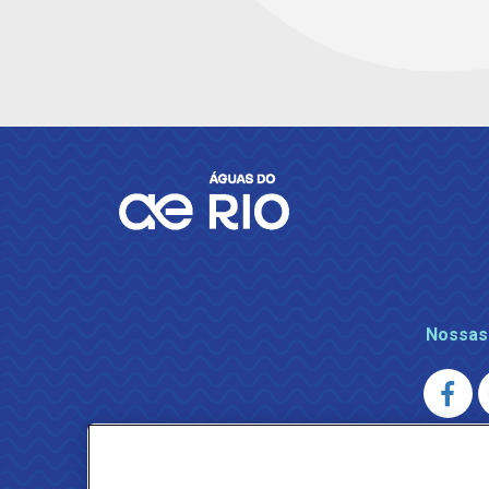
Nossas
AGENERSA
0800 024 9040 · (21) 2332-6457 (