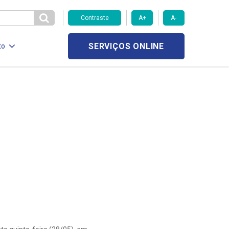
Contraste
A+
A-
SERVIÇOS ONLINE
to