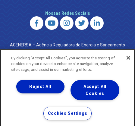
Nossas Redes Sociais
AGENERSA – Agência Reguladora de Energia e Saneamento
do Estado do Rio de Janeiro
0800 024 9040 · (21) 2332-6457 (WhatsApp) ·
By clicking “Accept All Cookies”, you agree to the storing of
ouvidoria@agenersa.rj.gov.br
/
ouvidoria.agenersa@gmail.com
cookies on your device to enhance site navigation, analyze
·
http://www.agenersa.rj.gov.br
site usage, and assist in our marketing efforts.
Reject All
Accept All
Cookies
Uma empresa
Copyright ® 2026 - Todos os Direitos Reservados.
Termos Gerais de Uso de Sites e Aplicativos
Cookies Settings
Política de Privacidade e Proteção de Dados