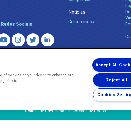
Leg
Notícias
Do
Via
Comunicados
 Redes Sociais
Em
Ca
 – Agência Reguladora de Energia e Saneamento do Estado do Rio d
WhatsApp) ·
ouvidoria@agenersa.rj.gov.br
/
ouvidoria.agenersa@gmail.
Accept All Cook
ing of cookies on your device to enhance site
Reject All
ing efforts.
Uma empresa
Copyright ® 2026 - Todos os Direitos Reservados.
Cookies Settin
Termos Gerais de Uso de Sites e Aplicativos
Política de Privacidade e Proteção de Dados