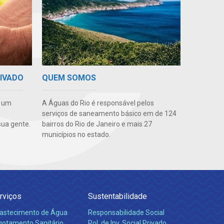
RIVADO
QUEM SOMOS
e um
A Águas do Rio é responsável pelos
serviços de saneamento básico em de 124
ua gente.
bairros do Rio de Janeiro e mais 27
municípios no estado.
rviços
Sustentabilidade
astecimento de Água
Responsabilidade Social
gotamento Sanitário
Pol. de Inv. Social Privado