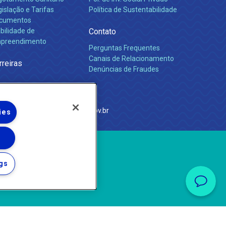
islação e Tarifas
Política de Sustentabilidade
cumentos
bilidade de
Contato
preendimento
Perguntas Frequentes
Canais de Relacionamento
rreiras
Denúncias de Fraudes
e Janeiro
com
·
http://www.agenersa.rj.gov.br
ies
gs