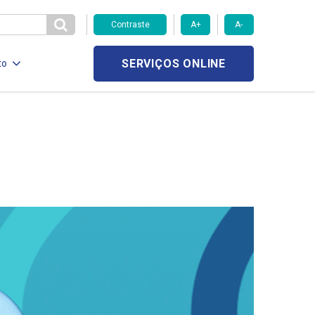
Contraste
A+
A-
SERVIÇOS ONLINE
to