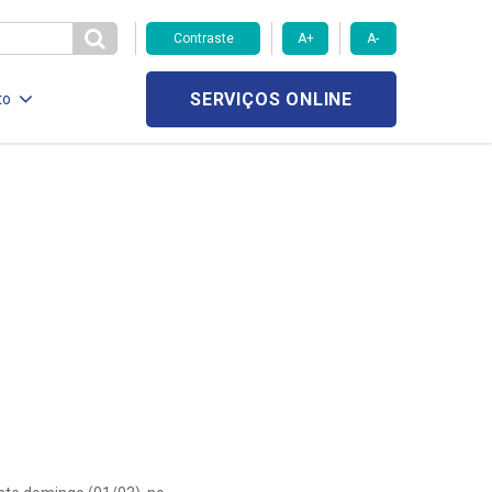
Contraste
A+
A-
SERVIÇOS ONLINE
to