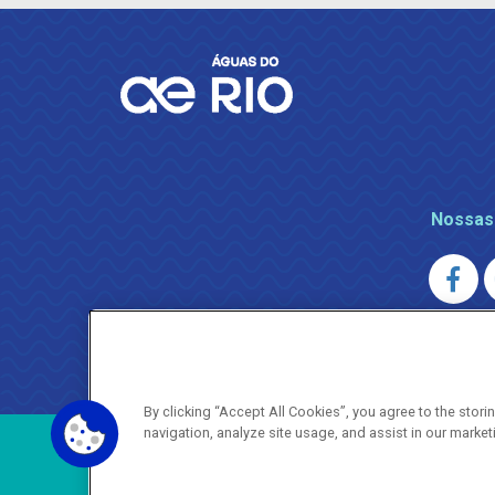
Nossas
AGENERSA
0800 024 9040 · (21) 2332-6457 (
By clicking “Accept All Cookies”, you agree to the stor
navigation, analyze site usage, and assist in our market