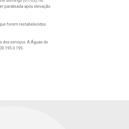
ste domingo (01/03), no
er paralisada após elevação
que forem restabelecidos
o dos serviços. A Águas do
00 195 0 195.