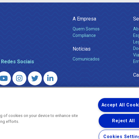
A Empresa
Se
Quem Somos
Ab
Compliance
Es
Leg
Notícias
Do
Via
Comunicados
 Redes Sociais
Em
Ca
 – Agência Reguladora de Energia e Saneamento do Estado do Rio d
WhatsApp) ·
ouvidoria@agenersa.rj.gov.br
/
ouvidoria.agenersa@gmail.
Accept All Cook
ing of cookies on your device to enhance site
Reject All
ing efforts.
Uma empresa
Copyright ® 2026 - Todos os Direitos Reservados.
Cookies Settin