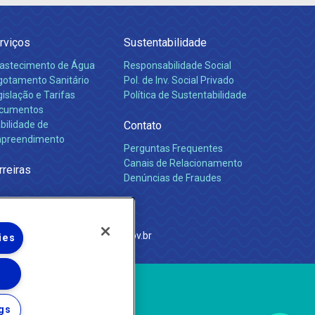
rviços
Sustentabilidade
astecimento de Água
Responsabilidade Social
gotamento Sanitário
Pol. de Inv. Social Privado
islação e Tarifas
Política de Sustentabilidade
cumentos
bilidade de
Contato
preendimento
Perguntas Frequentes
Canais de Relacionamento
rreiras
Denúncias de Fraudes
e Janeiro
com
·
http://www.agenersa.rj.gov.br
ies
gs