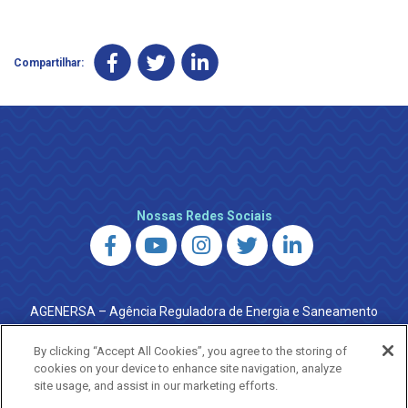
Compartilhar:
Nossas Redes Sociais
AGENERSA – Agência Reguladora de Energia e Saneamento
do Estado do Rio de Janeiro
0800 024 9040 · (21) 2332-6457 (WhatsApp) ·
By clicking “Accept All Cookies”, you agree to the storing of
ouvidoria@agenersa.rj.gov.br
/
ouvidoria.agenersa@gmail.com
cookies on your device to enhance site navigation, analyze
·
http://www.agenersa.rj.gov.br
site usage, and assist in our marketing efforts.