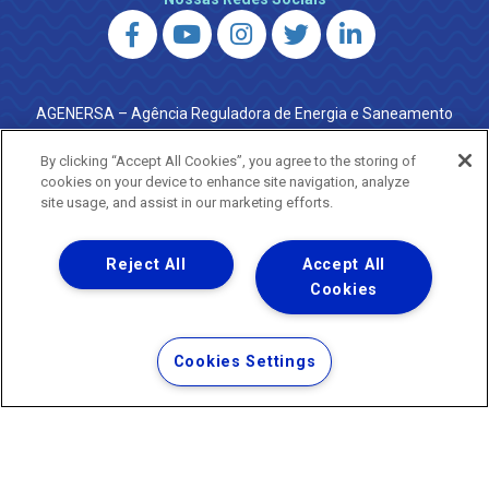
AGENERSA – Agência Reguladora de Energia e Saneamento
do Estado do Rio de Janeiro
0800 024 9040 · (21) 2332-6457 (WhatsApp) ·
By clicking “Accept All Cookies”, you agree to the storing of
ouvidoria@agenersa.rj.gov.br
/
ouvidoria.agenersa@gmail.com
cookies on your device to enhance site navigation, analyze
·
http://www.agenersa.rj.gov.br
site usage, and assist in our marketing efforts.
Reject All
Accept All
Cookies
Uma empresa
Copyright ® 2026 - Todos os Direitos Reservados.
Termos Gerais de Uso de Sites e Aplicativos
Cookies Settings
Política de Privacidade e Proteção de Dados