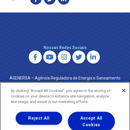
Nossas Redes Sociais
AGENERSA – Agência Reguladora de Energia e Saneamento
do Estado do Rio de Janeiro
0800 024 9040 · (21) 2332-6457 (WhatsApp) ·
By clicking “Accept All Cookies”, you agree to the storing of
ouvidoria@agenersa.rj.gov.br
/
ouvidoria.agenersa@gmail.com
cookies on your device to enhance site navigation, analyze
·
http://www.agenersa.rj.gov.br
site usage, and assist in our marketing efforts.
Reject All
Accept All
Cookies
Uma empresa
Copyright ® 2026 - Todos os Direitos Reservados.