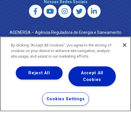
Nossas Redes Sociais
AGENERSA – Agência Reguladora de Energia e Saneamento
do Estado do Rio de Janeiro
0800 024 9040 · (21) 2332-6457 (WhatsApp) ·
By clicking “Accept All Cookies”, you agree to the storing of
ouvidoria@agenersa.rj.gov.br
/
ouvidoria.agenersa@gmail.com
cookies on your device to enhance site navigation, analyze
·
http://www.agenersa.rj.gov.br
site usage, and assist in our marketing efforts.
Reject All
Accept All
Cookies
Uma empresa
Copyright ® 2026 - Todos os Direitos Reservados.
Termos Gerais de Uso de Sites e Aplicativos
Cookies Settings
Política de Privacidade e Proteção de Dados