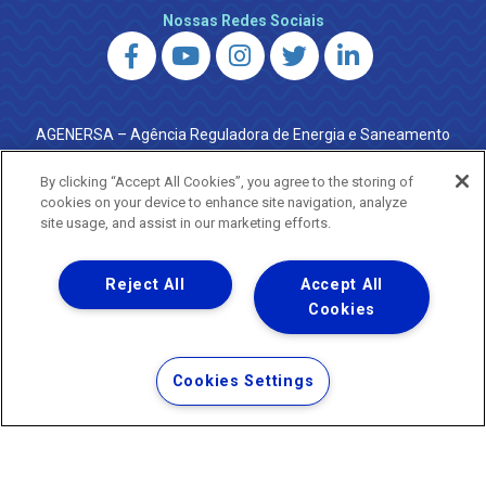
Nossas Redes Sociais
AGENERSA – Agência Reguladora de Energia e Saneamento
do Estado do Rio de Janeiro
0800 024 9040 · (21) 2332-6457 (WhatsApp) ·
By clicking “Accept All Cookies”, you agree to the storing of
ouvidoria@agenersa.rj.gov.br
/
ouvidoria.agenersa@gmail.com
cookies on your device to enhance site navigation, analyze
·
http://www.agenersa.rj.gov.br
site usage, and assist in our marketing efforts.
Reject All
Accept All
Cookies
Uma empresa
Copyright ® 2026 - Todos os Direitos Reservados.
Termos Gerais de Uso de Sites e Aplicativos
Cookies Settings
Política de Privacidade e Proteção de Dados