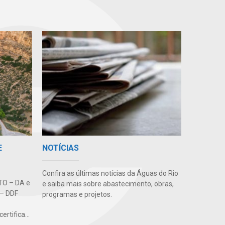
E
NOTÍCIAS
Confira as últimas notícias da Águas do Rio
O – DA e
e saiba mais sobre abastecimento, obras,
– DDF
programas e projetos.
rtifica...