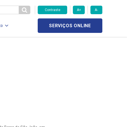
Contraste
A+
A-
SERVIÇOS ONLINE
to