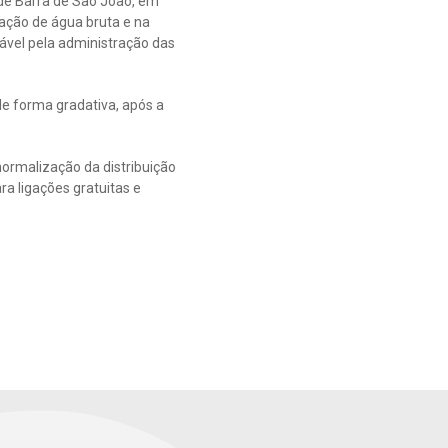
 de Barra de São João, em
tação de água bruta e na
vel pela administração das
de forma gradativa, após a
normalização da distribuição
a ligações gratuitas e