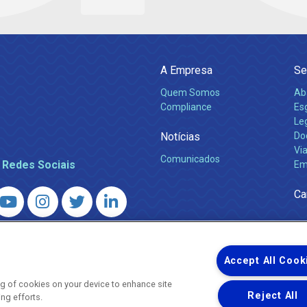
A Empresa
Se
Quem Somos
Ab
Compliance
Es
Leg
Notícias
Do
Via
Comunicados
 Redes Sociais
Em
Ca
 – Agência Reguladora de Energia e Saneamento do Estado do Rio d
WhatsApp) ·
ouvidoria@agenersa.rj.gov.br
/
ouvidoria.agenersa@gmail.
Accept All Cook
ing of cookies on your device to enhance site
Reject All
ing efforts.