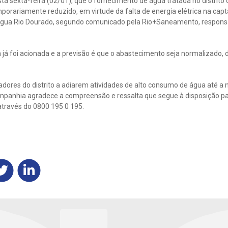
ta sexta-feira (02/01), que o fornecimento de água tratada no distrito
porariamente reduzido, em virtude da falta de energia elétrica na cap
água Rio Dourado, segundo comunicado pela Rio+Saneamento, responsá
 já foi acionada e a previsão é que o abastecimento seja normalizado, 
dores do distrito a adiarem atividades de alto consumo de água até a 
ompanhia agradece a compreensão e ressalta que segue à disposição par
través do 0800 195 0 195.