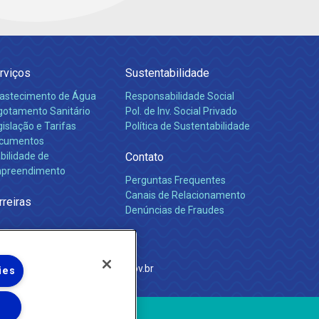
rviços
Sustentabilidade
astecimento de Água
Responsabilidade Social
gotamento Sanitário
Pol. de Inv. Social Privado
islação e Tarifas
Política de Sustentabilidade
cumentos
bilidade de
Contato
preendimento
Perguntas Frequentes
Canais de Relacionamento
rreiras
Denúncias de Fraudes
e Janeiro
com
·
http://www.agenersa.rj.gov.br
ies