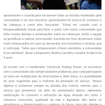
aproveitaram a ocasião para esclarecer todas as dúvidas levantadas pela
comunidade e um dos assuntos questionados foi acerca do consumo e
da cobrança e como eles funcionam. “Entrei em contato com a
Responsabilidade Social para fazer a ponte com nossa comunidade que
tinha muitas dúvidas e reclamações sobre as cobranças. Então a equipe
se prontificou a realizar uma reunião, trazendo um time de primeira, todos
muito interessados em ouvir as demandas dos moradores e resolver, que
é o principal. Todos que compareceram e foram atendidos, a comunidade
ficou satisfeita”, disse o empresário Avelino Carvalho, morador do bairro há
9 anos.
De acordo com o coordenador Comercial, Rodrigo Renan, os encontros
com a comunidade são sempre bastante produtivos, pois cada participante
se torna um multiplicador de informações e, além disso, é a possibilidade
de ouvir sugestões para a melhoria da prestação do serviço. “Nosso
objetivo é esclarecer sempre as dúvidas dos nossos clientes, pois o
serviço que prestamos vai além do saneamento básico, representa
reeducação no consumo e utilização da água, levando em conta o
consumo consciente, qualidade de vida e dignidade. Não basta só
garantirmos o abastecimento e a entrega da fatura, mas sim atender e