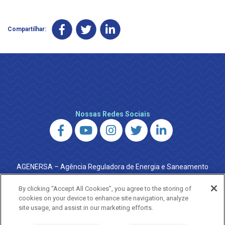
Compartilhar:
Nossas Redes Sociais
AGENERSA – Agência Reguladora de Energia e Saneamento
do Estado do Rio de Janeiro
0800 024 9040 · (21) 2332-6457 (WhatsApp) ·
By clicking “Accept All Cookies”, you agree to the storing of
ouvidoria@agenersa.rj.gov.br
/
ouvidoria.agenersa@gmail.com
cookies on your device to enhance site navigation, analyze
·
http://www.agenersa.rj.gov.br
site usage, and assist in our marketing efforts.