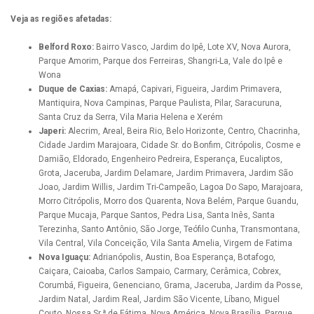
Veja as regiões afetadas:
Belford Roxo:
Bairro Vasco, Jardim do Ipê, Lote XV, Nova Aurora,
Parque Amorim, Parque dos Ferreiras, Shangri-La, Vale do Ipê e
Wona
Duque de Caxias:
Amapá, Capivari, Figueira, Jardim Primavera,
Mantiquira, Nova Campinas, Parque Paulista, Pilar, Saracuruna,
Santa Cruz da Serra, Vila Maria Helena e Xerém
Japeri:
Alecrim, Areal, Beira Rio, Belo Horizonte, Centro, Chacrinha,
Cidade Jardim Marajoara, Cidade Sr. do Bonfim, Citrópolis, Cosme e
Damião, Eldorado, Engenheiro Pedreira, Esperança, Eucaliptos,
Grota, Jaceruba, Jardim Delamare, Jardim Primavera, Jardim São
Joao, Jardim Willis, Jardim Tri-Campeão, Lagoa Do Sapo, Marajoara,
Morro Citrópolis, Morro dos Quarenta, Nova Belém, Parque Guandu,
Parque Mucaja, Parque Santos, Pedra Lisa, Santa Inês, Santa
Terezinha, Santo Antônio, São Jorge, Teófilo Cunha, Transmontana,
Vila Central, Vila Conceição, Vila Santa Amelia, Virgem de Fatima
Nova Iguaçu:
Adrianópolis, Austin, Boa Esperança, Botafogo,
Caiçara, Caioaba, Carlos Sampaio, Carmary, Cerâmica, Cobrex,
Corumbá, Figueira, Genenciano, Grama, Jaceruba, Jardim da Posse,
Jardim Natal, Jardim Real, Jardim São Vicente, Líbano, Miguel
Couto, Nossa Sr.ª de Fátima, Nova América, Nova Brasília, Parque