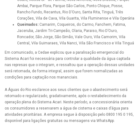
Ambai, Parque Flora, Parque São Carlos, Ponto Chique, Posse,
Rancho Fundo, Recantus, Rio D’Ouro, Santa Rita, Tinguá, Três
Corações, Vila de Cava, Vila Guarita, Vila Fluminense e Vila Operária
Queimados:
Camarim, Coqueiros, do Carmo, Fanchem, Fatima,
Jaceruba, Jardim Tri-Campeão, Olaria, Paraiso, Rio D’Ouro,
Roncador, São Jorge, São Simão, Vale Ouro, Vila Camorim, Vila
Central, Vila Guimaraes, Vila Nanci, Vila São Francisco e Vila Tinguá
Em comunicado, a Cedae explicou que a paralisação emergencial do
Sistema Acari foi necessária para controlar a qualidade da água captada
nas represas que o integram, e ressaltou que a operação dessas unidades
será retomada, de forma integral, assim que forem normalizadas as
condições para captação nos mananciais.
A Águas do Rio esclarece aos seus clientes que o abastecimento será
retomado e regularizado, gradativamente, após o restabelecimento da
operação plena do Sistema Acari. Neste período, a concessionária orienta
os consumidores a reservarem a água de cisterna e caixas d’água para
atividades prioritárias. A empresa segue à disposição pelo 0800 195 0 195,
disponível para ligações gratuitas ou mensagens via WhatsApp.