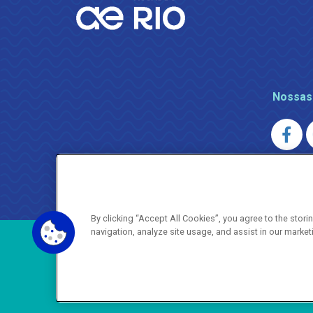
Nossas
AGENERSA
0800 024 9040 · (21) 2332-6457 (
By clicking “Accept All Cookies”, you agree to the stor
navigation, analyze site usage, and assist in our market