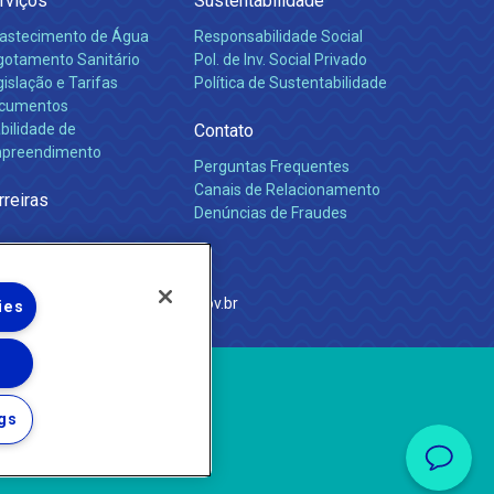
rviços
Sustentabilidade
astecimento de Água
Responsabilidade Social
gotamento Sanitário
Pol. de Inv. Social Privado
islação e Tarifas
Política de Sustentabilidade
cumentos
bilidade de
Contato
preendimento
Perguntas Frequentes
Canais de Relacionamento
rreiras
Denúncias de Fraudes
e Janeiro
com
·
http://www.agenersa.rj.gov.br
ies
gs