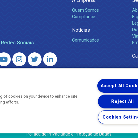
A Empresa
Se
Quem Somos
Ab
Compliance
Es
Leg
Notícias
Do
Via
Comunicados
 Redes Sociais
Em
Ca
 – Agência Reguladora de Energia e Saneamento do Estado do Rio d
WhatsApp) ·
ouvidoria@agenersa.rj.gov.br
/
ouvidoria.agenersa@gmail.
Accept All Cook
ing of cookies on your device to enhance site
Reject All
ing efforts.
Uma empresa
Copyright ® 2026 - Todos os Direitos Reservados.
Cookies Settin
Termos Gerais de Uso de Sites e Aplicativos
Política de Privacidade e Proteção de Dados