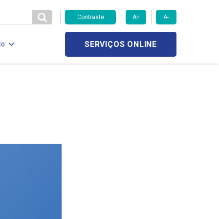
Contraste
A+
A-
SERVIÇOS ONLINE
to