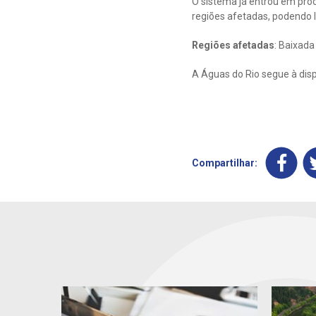
O sistema já entrou em pro
regiões afetadas, podendo l
Regiões afetadas
:​ Baixad
A Águas do Rio segue à dis
Compartilhar: