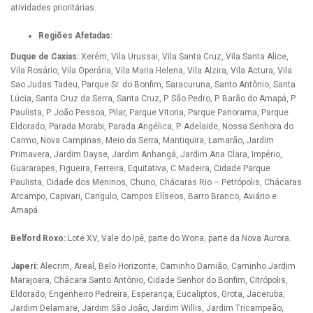
atividades prioritárias.
Regiões Afetadas:
Duque de Caxias:
Xerém, Vila Urussai, Vila Santa Cruz, Vila Santa Alice,
Vila Rosário, Vila Operária, Vila Maria Helena, Vila Alzira, Vila Actura, Vila
Sao Judas Tadeu, Parque Sr. do Bonfim, Saracuruna, Santo Antônio, Santa
Lúcia, Santa Cruz da Serra, Santa Cruz, P. São Pedro, P. Barão do Amapá, P.
Paulista, P. João Pessoa, Pilar, Parque Vitoria, Parque Panorama, Parque
Eldorado, Parada Morabi, Parada Angélica, P. Adelaide, Nossa Senhora do
Carmo, Nova Campinas, Meio da Serra, Mantiquira, Lamarão, Jardim
Primavera, Jardim Dayse, Jardim Anhangá, Jardim Ana Clara, Império,
Guararapes, Figueira, Ferreira, Equitativa, C Madeira, Cidade Parque
Paulista, Cidade dos Meninos, Chuno, Chácaras Rio – Petrópolis, Chácaras
Arcampo, Capivari, Cangulo, Campos Elíseos, Barro Branco, Aviário e
Amapá.
Belford Roxo:
Lote XV, Vale do Ipê, parte do Wona, parte da Nova Aurora.
Japeri:
Alecrim, Areal, Belo Horizonte, Caminho Damião, Caminho Jardim
Marajoara, Chácara Santo Antônio, Cidade Senhor do Bonfim, Citrópolis,
Eldorado, Engenheiro Pedreira, Esperança, Eucaliptos, Grota, Jaceruba,
Jardim Delamare, Jardim São João, Jardim Willis, Jardim Tricampeão,