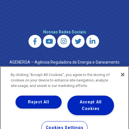
Nossas Redes Sociais
AGENERSA – Agência Reguladora de Energia e Saneamento
do Estado do Rio de Janeiro
0800 024 9040 · (21) 2332-6457 (WhatsApp) ·
By clicking “Accept All Cookies”, you agree to the storing of
ouvidoria@agenersa.rj.gov.br
/
ouvidoria.agenersa@gmail.com
cookies on your device to enhance site navigation, analyze
·
http://www.agenersa.rj.gov.br
site usage, and assist in our marketing efforts.
Reject All
Accept All
Cookies
Uma empresa
Copyright ® 2026 - Todos os Direitos Reservados.
Termos Gerais de Uso de Sites e Aplicativos
Cookies Settings