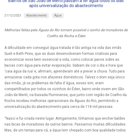
Bairros de São João de Meriti passam a ter água todos os dias
após universalização do abastecimento
Abastecimento
Água
21/12/2023
Melhorias feitas pela Águas do Rio tornam possível o sonho de moradores de
Coelho da Rocha e Éden
A dificuldade em conseguir água tratada é tão antiga na vida das irmãs
Sueli e Beth Pires, que as duas desenvolveram formas criativas para
economizar esse bem essencial a vida, como colocar panos sobre as
bacias com água para evitar evaporação. Sabiam de cor o dia e hora que
‘caia água da rua’ e, afirmam, aprenderam até a prever a chuva. Tudo para
armazenar cada gota nos afazeres domésticos. Talvez o dom seja único
das irmãs, já os problemas de falta d´água, esses sim, eram
compartilhados por todos os vizinhos do Éden, bairro onde vivem em São
João de Meriti, na Baixada Fluminense, que junto com região de Coelho da
Rocha recebeu melhorias operacionais da Águas do Rio, permitindo a
universalização do abastecimento para cerca de 118 mil pessoas.
“Nasci e fui criada neste lugar. Antigamente, tínhamos que encher baldes
nas bicas de moradores de outros bairros. Passamos muitas dificuldades.
Mas, de um tempo para cá, a água tem chegado com boa qualidade todos