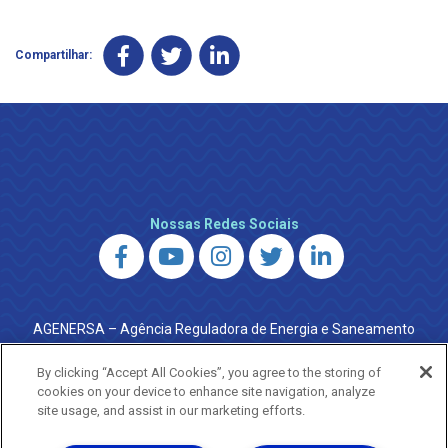
Compartilhar:
Nossas Redes Sociais
AGENERSA – Agência Reguladora de Energia e Saneamento
do Estado do Rio de Janeiro
0800 024 9040 · (21) 2332-6457 (WhatsApp) ·
By clicking “Accept All Cookies”, you agree to the storing of
ouvidoria@agenersa.rj.gov.br
/
ouvidoria.agenersa@gmail.com
cookies on your device to enhance site navigation, analyze
·
http://www.agenersa.rj.gov.br
site usage, and assist in our marketing efforts.