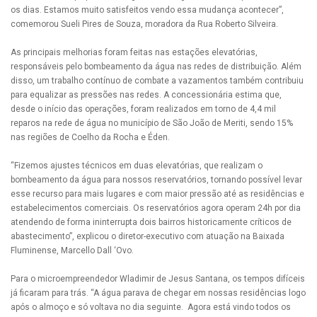
os dias. Estamos muito satisfeitos vendo essa mudança acontecer”,
comemorou Sueli Pires de Souza, moradora da Rua Roberto Silveira.
As principais melhorias foram feitas nas estações elevatórias,
responsáveis pelo bombeamento da água nas redes de distribuição. Além
disso, um trabalho contínuo de combate a vazamentos também contribuiu
para equalizar as pressões nas redes. A concessionária estima que,
desde o início das operações, foram realizados em torno de 4,4 mil
reparos na rede de água no município de São João de Meriti, sendo 15%
nas regiões de Coelho da Rocha e Éden.
“Fizemos ajustes técnicos em duas elevatórias, que realizam o
bombeamento da água para nossos reservatórios, tornando possível levar
esse recurso para mais lugares e com maior pressão até as residências e
estabelecimentos comerciais. Os reservatórios agora operam 24h por dia
atendendo de forma ininterrupta dois bairros historicamente críticos de
abastecimento”, explicou o diretor-executivo com atuação na Baixada
Fluminense, Marcello Dall ‘Ovo.
Para o microempreendedor Wladimir de Jesus Santana, os tempos difíceis
já ficaram para trás. “A água parava de chegar em nossas residências logo
após o almoço e só voltava no dia seguinte. Agora está vindo todos os