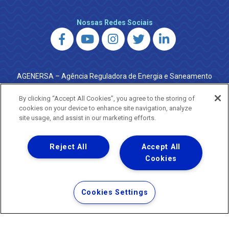
Nossas Redes Sociais
AGENERSA – Agência Reguladora de Energia e Saneamento
do Estado do Rio de Janeiro
0800 024 9040 · (21) 2332-6457 (WhatsApp) ·
By clicking “Accept All Cookies”, you agree to the storing of
ouvidoria@agenersa.rj.gov.br
/
ouvidoria.agenersa@gmail.com
cookies on your device to enhance site navigation, analyze
·
http://www.agenersa.rj.gov.br
site usage, and assist in our marketing efforts.
Reject All
Accept All
Cookies
Uma empresa
Copyright ® 2026 - Todos os Direitos Reservados.
Termos Gerais de Uso de Sites e Aplicativos
Cookies Settings
Política de Privacidade e Proteção de Dados