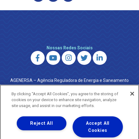
Nossas Redes Sociais
AGENERSA – Agência Reguladora de Energia e Saneamento
do Estado do Rio de Janeiro
0800 024 9040 · (21) 2332-6457 (WhatsApp) ·
By clicking “Accept All Cookies”, you agree to the storing of
ouvidoria@agenersa.rj.gov.br
/
ouvidoria.agenersa@gmail.com
cookies on your device to enhance site navigation, analyze
·
http://www.agenersa.rj.gov.br
site usage, and assist in our marketing efforts.
Reject All
Accept All
Cookies
Uma empresa
Copyright ® 2026 - Todos os Direitos Reservados.