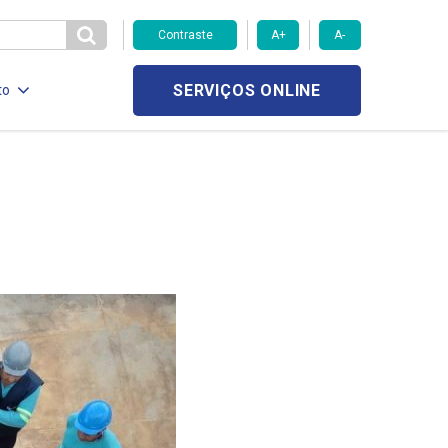
Contraste
A+
A-
SERVIÇOS ONLINE
to