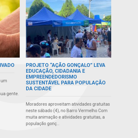
RIVADO
PROJETO “AÇÃO GONÇALO” LEVA
EDUCAÇÃO, CIDADANIA E
EMPREENDEDORISMO
e um
SUSTENTÁVEL PARA POPULAÇÃO
DA CIDADE
ua gente.
Moradores aproveitam atividades gratuitas
neste sábado (4), no Barro Vermelho Com
muita animação e atividades gratuitas, a
população gonç...