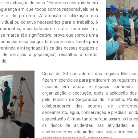
r em situação de risco. “Estamos construindo em
segurança em que todos somos responsáveis pela
 e a do próximo. A atenção à utilização dos
vidual ou coletivo necessários para o trabalho, o
inamentos, o cuidado com o outro, tudo isso fez
a marca tão significativa, prova que somos uma
abéns por essa conquista e vamos em frente para
ntindo a integridade física das nossas equipes e
 de serviços à população”, ressaltou o diretor
ida.
Cerca de 30 operadores das regiões Metropol
fizeram exercícios para praticarem os requisito
trabalho em altura e espaço confinado, e
organização e execução, após a aplicação das 
pelo técnico de Segurança do Trabalho, Paulo
colaboradores dos setores de eletrome
saneamento, água, conservação e prediais, sol
capacitação é importante porque assim os funcio
os riscos de acidentes nas atividades, e
conhecimentos adquiridos nas aulas práticas e