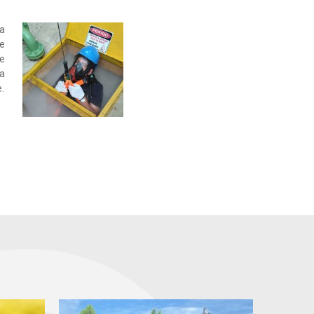
 a
e
de
da
.