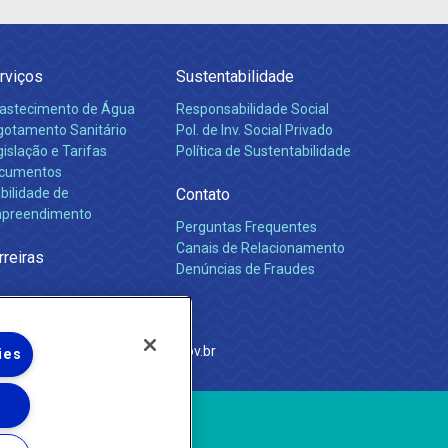
rviços
Sustentabilidade
astecimento de Água
Responsabilidade Social
gotamento Sanitário
Pol. de Inv. Social Privado
islação e Tarifas
Política de Sustentabilidade
cumentos
bilidade de
Contato
preendimento
Perguntas Frequentes
Canais de Relacionamento
rreiras
Denúncias de Fraudes
e Janeiro
com
·
http://www.agenersa.rj.gov.br
ies