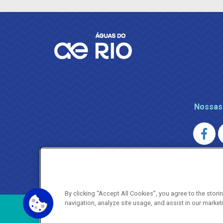
Nossas
AGENERSA
0800 024 9040 · (21) 2332-6457 (
By clicking “Accept All Cookies”, you agree to the stor
navigation, analyze site usage, and assist in our market