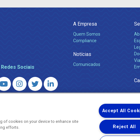
A Empresa
Se
Quem Somos
Ab
Compliance
Es
Leg
Notícias
Do
Via
Comunicados
 Redes Sociais
Em
Ca
 – Agência Reguladora de Energia e Saneamento do Estado do Rio d
WhatsApp) ·
ouvidoria@agenersa.rj.gov.br
/
ouvidoria.agenersa@gmail.
Accept All Cook
ing of cookies on your device to enhance site
Reject All
ing efforts.
Uma empresa
Copyright ® 2026 - Todos os Direitos Reservados.