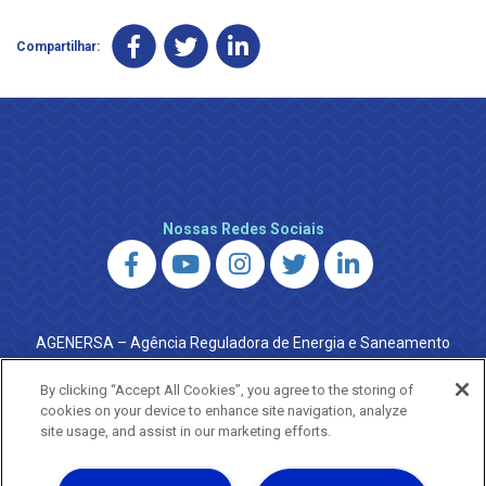
Compartilhar:
Nossas Redes Sociais
AGENERSA – Agência Reguladora de Energia e Saneamento
do Estado do Rio de Janeiro
0800 024 9040 · (21) 2332-6457 (WhatsApp) ·
By clicking “Accept All Cookies”, you agree to the storing of
ouvidoria@agenersa.rj.gov.br
/
ouvidoria.agenersa@gmail.com
cookies on your device to enhance site navigation, analyze
·
http://www.agenersa.rj.gov.br
site usage, and assist in our marketing efforts.