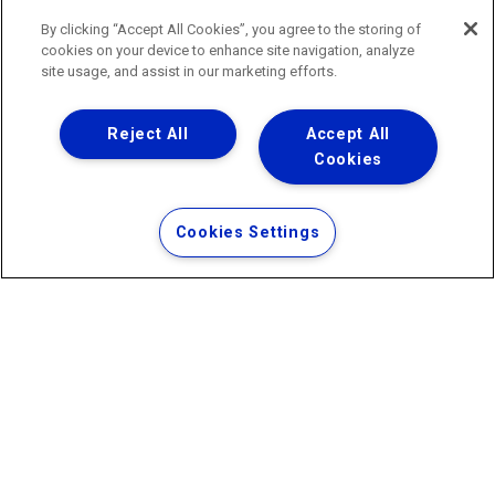
do Estado do Rio de Janeiro
0800 024 9040 · (21) 2332-6457 (WhatsApp) ·
By clicking “Accept All Cookies”, you agree to the storing of
ouvidoria@agenersa.rj.gov.br
/
ouvidoria.agenersa@gmail.com
cookies on your device to enhance site navigation, analyze
·
http://www.agenersa.rj.gov.br
site usage, and assist in our marketing efforts.
Reject All
Accept All
Cookies
Uma empresa
Copyright ® 2026 - Todos os Direitos Reservados.
Termos Gerais de Uso de Sites e Aplicativos
Cookies Settings
Política de Privacidade e Proteção de Dados