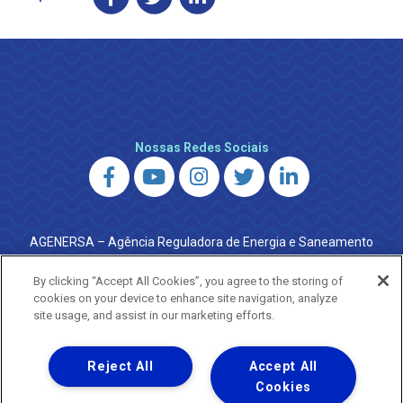
Nossas Redes Sociais
AGENERSA – Agência Reguladora de Energia e Saneamento
do Estado do Rio de Janeiro
0800 024 9040 · (21) 2332-6457 (WhatsApp) ·
By clicking “Accept All Cookies”, you agree to the storing of
ouvidoria@agenersa.rj.gov.br
/
ouvidoria.agenersa@gmail.com
cookies on your device to enhance site navigation, analyze
·
http://www.agenersa.rj.gov.br
site usage, and assist in our marketing efforts.
Reject All
Accept All
Cookies
Uma empresa
Copyright ® 2026 - Todos os Direitos Reservados.