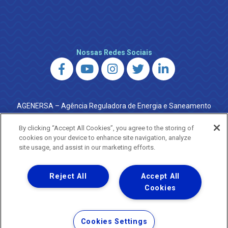
Nossas Redes Sociais
AGENERSA – Agência Reguladora de Energia e Saneamento
do Estado do Rio de Janeiro
0800 024 9040 · (21) 2332-6457 (WhatsApp) ·
By clicking “Accept All Cookies”, you agree to the storing of
ouvidoria@agenersa.rj.gov.br
/
ouvidoria.agenersa@gmail.com
cookies on your device to enhance site navigation, analyze
·
http://www.agenersa.rj.gov.br
site usage, and assist in our marketing efforts.
Reject All
Accept All
Cookies
Uma empresa
Copyright ® 2026 - Todos os Direitos Reservados.
Termos Gerais de Uso de Sites e Aplicativos
Cookies Settings
Política de Privacidade e Proteção de Dados