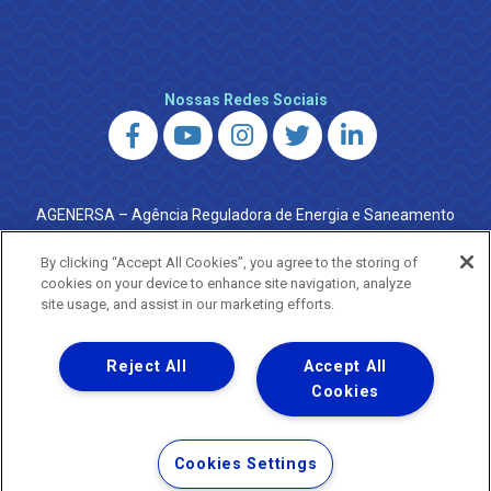
Nossas Redes Sociais
AGENERSA – Agência Reguladora de Energia e Saneamento
do Estado do Rio de Janeiro
0800 024 9040 · (21) 2332-6457 (WhatsApp) ·
By clicking “Accept All Cookies”, you agree to the storing of
ouvidoria@agenersa.rj.gov.br
/
ouvidoria.agenersa@gmail.com
cookies on your device to enhance site navigation, analyze
·
http://www.agenersa.rj.gov.br
site usage, and assist in our marketing efforts.
Reject All
Accept All
Cookies
Uma empresa
Copyright ® 2026 - Todos os Direitos Reservados.
Termos Gerais de Uso de Sites e Aplicativos
Cookies Settings
Política de Privacidade e Proteção de Dados