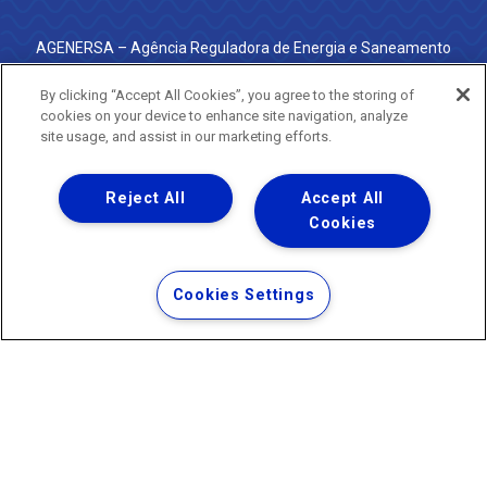
AGENERSA – Agência Reguladora de Energia e Saneamento
do Estado do Rio de Janeiro
0800 024 9040 · (21) 2332-6457 (WhatsApp) ·
By clicking “Accept All Cookies”, you agree to the storing of
ouvidoria@agenersa.rj.gov.br
/
ouvidoria.agenersa@gmail.com
cookies on your device to enhance site navigation, analyze
·
http://www.agenersa.rj.gov.br
site usage, and assist in our marketing efforts.
Reject All
Accept All
Cookies
Uma empresa
Copyright ® 2026 - Todos os Direitos Reservados.
Termos Gerais de Uso de Sites e Aplicativos
Cookies Settings
Política de Privacidade e Proteção de Dados