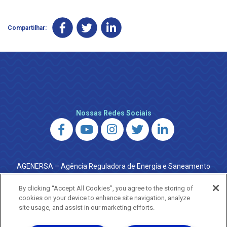
Compartilhar:
Nossas Redes Sociais
AGENERSA – Agência Reguladora de Energia e Saneamento
do Estado do Rio de Janeiro
0800 024 9040 · (21) 2332-6457 (WhatsApp) ·
By clicking “Accept All Cookies”, you agree to the storing of
ouvidoria@agenersa.rj.gov.br
/
ouvidoria.agenersa@gmail.com
cookies on your device to enhance site navigation, analyze
·
http://www.agenersa.rj.gov.br
site usage, and assist in our marketing efforts.