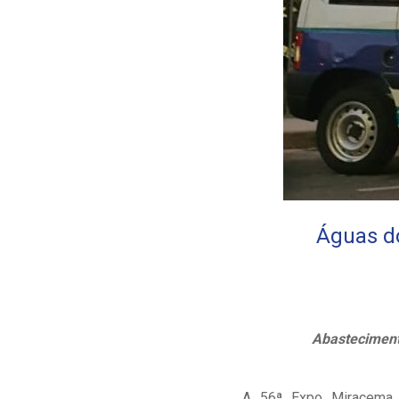
Águas do
Abasteciment
A 56ª Expo Miracema c