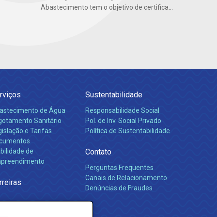
Abastecimento tem o objetivo de certifica...
rviços
Sustentabilidade
astecimento de Água
Responsabilidade Social
gotamento Sanitário
Pol. de Inv. Social Privado
islação e Tarifas
Política de Sustentabilidade
cumentos
bilidade de
Contato
preendimento
Perguntas Frequentes
Canais de Relacionamento
rreiras
Denúncias de Fraudes