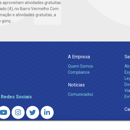
 aproveitam atividades gratuitas
ado (4), no Barro Vermelho Com
mação e atividades gratuitas, a
 gonç...
A Empresa
Se
Quem Somos
Ab
Compliance
Es
Leg
Notícias
Do
Via
Comunicados
 Redes Sociais
Em
Ca