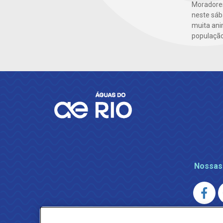
Moradores
neste sáb
muita ani
população
Nossas