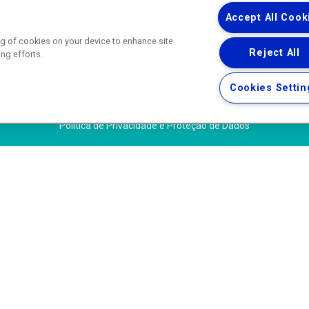
 – Agência Reguladora de Energia e Saneamento do Estado do Rio d
WhatsApp) ·
ouvidoria@agenersa.rj.gov.br
/
ouvidoria.agenersa@gmail.
Accept All Cook
ing of cookies on your device to enhance site
Reject All
ing efforts.
Uma empresa
Copyright ® 2026 - Todos os Direitos Reservados.
Cookies Settin
Termos Gerais de Uso de Sites e Aplicativos
Política de Privacidade e Proteção de Dados