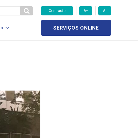
Contraste
A+
A-
SERVIÇOS ONLINE
to