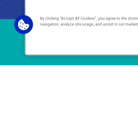
AGENERSA
0800 024 9040 · (21) 2332-6457 (
By clicking “Accept All Cookies”, you agree to the stor
navigation, analyze site usage, and assist in our market