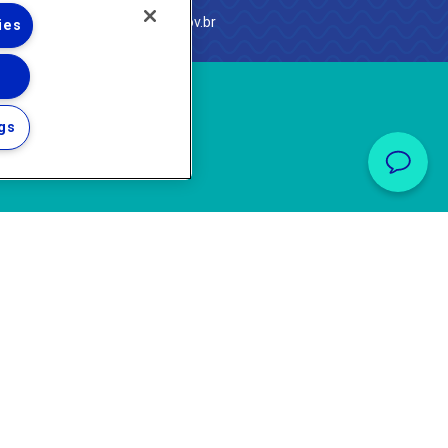
e Janeiro
com
·
http://www.agenersa.rj.gov.br
ies
gs