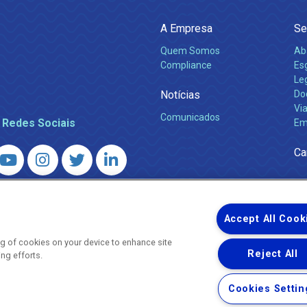
A Empresa
Se
Quem Somos
Ab
Compliance
Es
Leg
Notícias
Do
Via
Comunicados
 Redes Sociais
Em
Ca
 – Agência Reguladora de Energia e Saneamento do Estado do Rio d
WhatsApp) ·
ouvidoria@agenersa.rj.gov.br
/
ouvidoria.agenersa@gmail.
Accept All Cook
ing of cookies on your device to enhance site
Reject All
ing efforts.
Uma empresa
Copyright ® 2026 - Todos os Direitos Reservados.
Cookies Settin