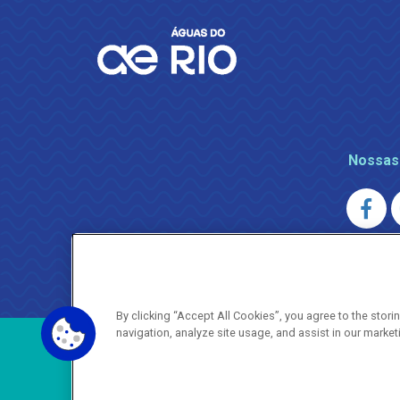
Nossas
AGENERSA
0800 024 9040 · (21) 2332-6457 (
By clicking “Accept All Cookies”, you agree to the stor
navigation, analyze site usage, and assist in our market