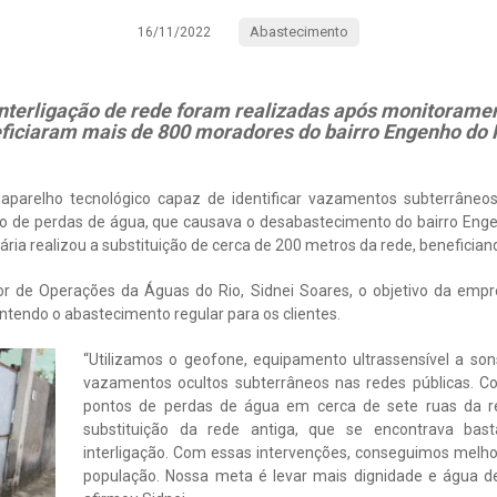
Abastecimento
16/11/2022
interligação de rede foram realizadas após monitorame
ficiaram mais de 800 moradores do bairro Engenho do 
parelho tecnológico capaz de identificar vazamentos subterrâneo
o de perdas de água, que causava o desabastecimento do bairro Eng
ária realizou a substituição de cerca de 200 metros da rede, benefici
r de Operações da Águas do Rio, Sidnei Soares, o objetivo da emp
ntendo o abastecimento regular para os clientes.
“Utilizamos o geofone, equipamento ultrassensível a son
vazamentos ocultos subterrâneos nas redes públicas. Com
pontos de perdas de água em cerca de sete ruas da re
substituição da rede antiga, que se encontrava bas
interligação. Com essas intervenções, conseguimos melho
população. Nossa meta é levar mais dignidade e água de