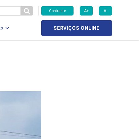
Contraste
A+
A-
SERVIÇOS ONLINE
to