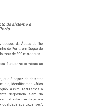
nto do sistema e
Porto
s, equipes da Águas do Rio
enho do Porto, em Duque de
ando mais de 800 moradores.
resa é atuar no combate às
s, que é capaz de detectar
 ele, identificamos vários
gião. Assim, realizamos a
tante degradada, além da
rar o abastecimento para a
 qualidade aos caxienses”,