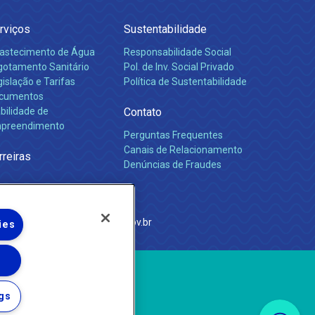
rviços
Sustentabilidade
astecimento de Água
Responsabilidade Social
gotamento Sanitário
Pol. de Inv. Social Privado
islação e Tarifas
Política de Sustentabilidade
cumentos
bilidade de
Contato
preendimento
Perguntas Frequentes
Canais de Relacionamento
rreiras
Denúncias de Fraudes
e Janeiro
com
·
http://www.agenersa.rj.gov.br
ies
gs