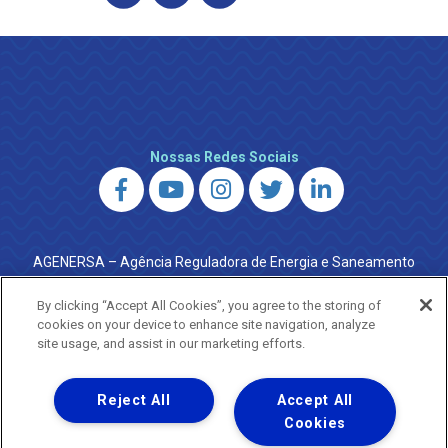
Nossas Redes Sociais
AGENERSA – Agência Reguladora de Energia e Saneamento
do Estado do Rio de Janeiro
0800 024 9040 · (21) 2332-6457 (WhatsApp) ·
By clicking “Accept All Cookies”, you agree to the storing of
ouvidoria@agenersa.rj.gov.br
/
ouvidoria.agenersa@gmail.com
cookies on your device to enhance site navigation, analyze
·
http://www.agenersa.rj.gov.br
site usage, and assist in our marketing efforts.
Reject All
Accept All
Cookies
Uma empresa
Copyright ® 2026 - Todos os Direitos Reservados.