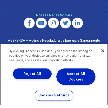
Nossas Redes Sociais
AGENERSA – Agência Reguladora de Energia e Saneamento
do Estado do Rio de Janeiro
0800 024 9040 · (21) 2332-6457 (WhatsApp) ·
By clicking “Accept All Cookies”, you agree to the storing of
ouvidoria@agenersa.rj.gov.br
/
ouvidoria.agenersa@gmail.com
cookies on your device to enhance site navigation, analyze
·
http://www.agenersa.rj.gov.br
site usage, and assist in our marketing efforts.
Reject All
Accept All
Cookies
Uma empresa
Copyright ® 2026 - Todos os Direitos Reservados.
Termos Gerais de Uso de Sites e Aplicativos
Cookies Settings
Política de Privacidade e Proteção de Dados