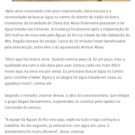
Após anos convivendo com poço improvisado, lama escura e a
necessidade de buscar água no centro do distrito de Valão do Barro,
moradores da localidade de Olaria dos Alves finalmente passaram a ter
água tratada nas torneiras. A mudança foi possível após a implantação de
300 metros de nova rede pela Águas do Rio na cidade de São Sebastião do
Alto, Região Serrana do estado. Cerca de 20 imóveis foram beneficiados
pela intervenção, entre eles o do aposentado Anilson Alves.
“Moro aqui há muitos anos. Quando viemos para cá, fiz um poço, mas a
qualidade era ruim e não dava para usar. Estava cada vez mais difícil
morar aqui; na seca era pior ainda. Eu precisava buscar água no Centro
para cozinhar e beber. Agora é só alegria ter água tratada em casa, eu
agradeço muito”, contou ele.
Segundo o morador Josimar Areias, a obra da concessionária, que integra
o grupo Aegea Saneamento, surpreendeu os vizinhos pela rapidez na
conclusão do serviço.
“A equipe da Águas do Rio veio aqui, explicou tudo e logo começou a
trabalhar. No dia seguinte, já estávamos com água em casa. O
atendimento foi muito eficiente”, disse Josimar.