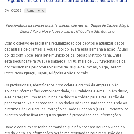
‘Águas do Rio Com Você’ estará em sete cidades nesta semana
Atendimento
09/10/2023
Funcionários da concessionária visitam clientes em Duque de Caxias, Magé,
Belford Roxo, Nova Iguaçu, Japeri, Nilópolis e São Gonçalo
Com o objetivo de facilitar a regularização dos débitos e atualizar dados
cadastrais de clientes, a Águas do Rio levará esta semana a ação “Águas
do Rio com Você” para sete municípios da Região Metropolitana. Entre
esta segunda-feira (9/10) e sábado (14/10), mais de 500 funcionários da
concessionária percorrerão bairros de Duque de Caxias, Magé, Belford
Roxo, Nova Iguaçu, Japeri, Nilópolis e São Gonçalo.
Os profissionais, identificados com colete e crachá da empresa, vão
solicitar informações como identidade, CPF, telefone e e-mail. Além disso,
eles carregam uma maquininha de débito e crédito para a realização de
pagamentos. Vale destacar que os dados são resguardados seguindo as
diretrizes da Lei Geral de Proteção de Dados Pessoais (LGPD). Portanto, os
clientes podem ficar tranquilos quanto à privacidade das informações.
Caso o consumidor tenha demandas que não possam ser resolvidas no
ato da visita, as informações serão redirecionadas para resolução das