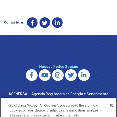
Compartilhar:
Nossas Redes Sociais
AGENERSA – Agência Reguladora de Energia e Saneamento
do Estado do Rio de Janeiro
0800 024 9040 · (21) 2332-6457 (WhatsApp) ·
By clicking “Accept All Cookies”, you agree to the storing of
ouvidoria@agenersa.rj.gov.br
/
ouvidoria.agenersa@gmail.com
cookies on your device to enhance site navigation, analyze
·
http://www.agenersa.rj.gov.br
site usage, and assist in our marketing efforts.