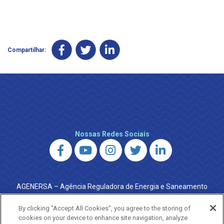
Compartilhar:
Nossas Redes Sociais
AGENERSA – Agência Reguladora de Energia e Saneamento
do Estado do Rio de Janeiro
0800 024 9040 · (21) 2332-6457 (WhatsApp) ·
By clicking “Accept All Cookies”, you agree to the storing of
ouvidoria@agenersa.rj.gov.br
/
ouvidoria.agenersa@gmail.com
cookies on your device to enhance site navigation, analyze