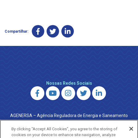
Compartilhar:
Nossas Redes Sociais
AGENERSA – Agência Reguladora de Energia e Saneamento
do Estado do Rio de Janeiro
0800 024 9040 · (21) 2332-6457 (WhatsApp) ·
By clicking “Accept All Cookies”, you agree to the storing of
ouvidoria@agenersa.rj.gov.br
/
ouvidoria.agenersa@gmail.com
cookies on your device to enhance site navigation, analyze