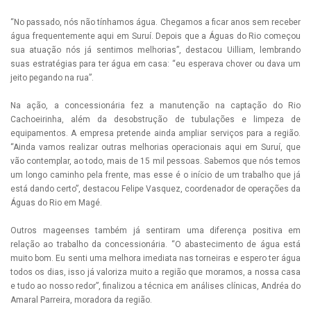
“No passado, nós não tínhamos água. Chegamos a ficar anos sem receber
água frequentemente aqui em Suruí. Depois que a Águas do Rio começou
sua atuação nós já sentimos melhorias”, destacou Uilliam, lembrando
suas estratégias para ter água em casa: “eu esperava chover ou dava um
jeito pegando na rua”.
Na ação, a concessionária fez a manutenção na captação do Rio
Cachoeirinha, além da desobstrução de tubulações e limpeza de
equipamentos. A empresa pretende ainda ampliar serviços para a região.
“Ainda vamos realizar outras melhorias operacionais aqui em Suruí, que
vão contemplar, ao todo, mais de 15 mil pessoas. Sabemos que nós temos
um longo caminho pela frente, mas esse é o início de um trabalho que já
está dando certo”, destacou Felipe Vasquez, coordenador de operações da
Águas do Rio em Magé.
Outros mageenses também já sentiram uma diferença positiva em
relação ao trabalho da concessionária. “O abastecimento de água está
muito bom. Eu senti uma melhora imediata nas torneiras e espero ter água
todos os dias, isso já valoriza muito a região que moramos, a nossa casa
e tudo ao nosso redor”, finalizou a técnica em análises clínicas, Andréa do
Amaral Parreira, moradora da região.