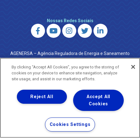
Nossas Redes Sociais
AGENERSA – Agência Reguladora de Energia e Saneamento
do Estado do Rio de Janeiro
0800 024 9040 · (21) 2332-6457 (WhatsApp) ·
By clicking “Accept All Cookies”, you agree to the storing of
ouvidoria@agenersa.rj.gov.br
/
ouvidoria.agenersa@gmail.com
cookies on your device to enhance site navigation, analyze
·
http://www.agenersa.rj.gov.br
site usage, and assist in our marketing efforts.
Reject All
Accept All
Cookies
Uma empresa
Copyright ® 2026 - Todos os Direitos Reservados.
Termos Gerais de Uso de Sites e Aplicativos
Cookies Settings
Política de Privacidade e Proteção de Dados