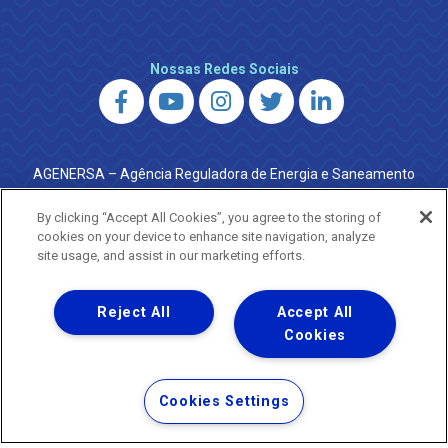
Nossas Redes Sociais
AGENERSA – Agência Reguladora de Energia e Saneamento
do Estado do Rio de Janeiro
0800 024 9040 · (21) 2332-6457 (WhatsApp) ·
By clicking “Accept All Cookies”, you agree to the storing of
ouvidoria@agenersa.rj.gov.br
/
ouvidoria.agenersa@gmail.com
cookies on your device to enhance site navigation, analyze
·
http://www.agenersa.rj.gov.br
site usage, and assist in our marketing efforts.
Reject All
Accept All
Cookies
Uma empresa
Copyright ® 2026 - Todos os Direitos Reservados.
Termos Gerais de Uso de Sites e Aplicativos
Cookies Settings
Política de Privacidade e Proteção de Dados