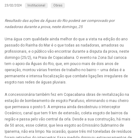
Institucional
Obras
23/02/2024
Resultado das ações da Águas do Rio poderá ser comprovado por
nadadoras durante a prova, neste domingo, 25
Uma água com qualidade ainda melhor do que a vista na edição do ano
passado do Rainha do Mar é o que todas as nadadoras, amadoras ou
profissionais, e o público vão encontrar durante a disputa da prova, neste
domingo (25/2), na Praia de Copacabana. O evento na Zona Sul carioca
tem o apoio da Águas do Rio, que, em pouco mais de dois anos de
operação, montou várias frentes de trabalho no bairro – uma delas é a
permanente e intensa fiscalização que combate ligações irregulares de
esgoto nas redes de águas pluviais.
A concessionária também fez em Copacabana obras de revitalização na
estação de bombeamento de esgoto Parafuso, eliminando o mau cheiro
que permeava o posto 5. A empresa ainda desobstruiu o Interceptor
Oceânico, canal que tem 9 km de extensão, coleta esgoto de bairros da
região e passa pelo vão central da orla. Desde a sua construção, há mais
de 50 anos, esse coletor, que leva esgoto ao Emissário Submarino de
Ipanema, não era limpo. Na ocasião, quase três mil toneladas de resíduos
foram retiradas do interceptor. Essa medida diminuiu extravasamentos de