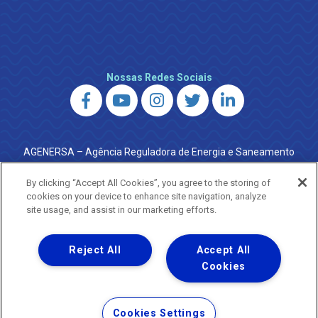
Nossas Redes Sociais
AGENERSA – Agência Reguladora de Energia e Saneamento
do Estado do Rio de Janeiro
0800 024 9040 · (21) 2332-6457 (WhatsApp) ·
By clicking “Accept All Cookies”, you agree to the storing of
ouvidoria@agenersa.rj.gov.br
/
ouvidoria.agenersa@gmail.com
cookies on your device to enhance site navigation, analyze
·
http://www.agenersa.rj.gov.br
site usage, and assist in our marketing efforts.
Reject All
Accept All
Cookies
Uma empresa
Copyright ® 2026 - Todos os Direitos Reservados.
Termos Gerais de Uso de Sites e Aplicativos
Cookies Settings