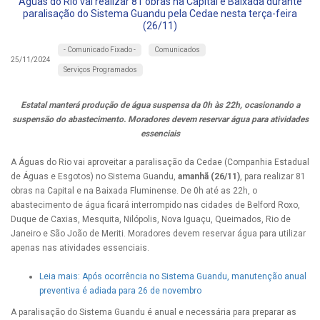
Águas do Rio vai realizar 81 obras na Capital e Baixada durante
paralisação do Sistema Guandu pela Cedae nesta terça-feira
(26/11)
- Comunicado Fixado -
Comunicados
25/11/2024
Serviços Programados
Estatal manterá produção de água suspensa da 0h às 22h, ocasionando a
suspensão do abastecimento. Moradores devem reservar água para atividades
essenciais
A Águas do Rio vai aproveitar a paralisação da Cedae (Companhia Estadual
de Águas e Esgotos) no Sistema Guandu,
amanhã (26/11)
, para realizar 81
obras na Capital e na Baixada Fluminense. De 0h até as 22h, o
abastecimento de água ficará interrompido nas cidades de Belford Roxo,
Duque de Caxias, Mesquita, Nilópolis, Nova Iguaçu, Queimados, Rio de
Janeiro e São João de Meriti. Moradores devem reservar água para utilizar
apenas nas atividades essenciais.
Leia mais: Após ocorrência no Sistema Guandu, manutenção anual
preventiva é adiada para 26 de novembro
A paralisação do Sistema Guandu é anual e necessária para preparar as