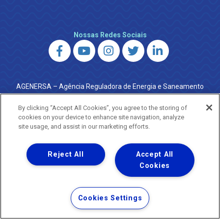
Nossas Redes Sociais
AGENERSA – Agência Reguladora de Energia e Saneamento
do Estado do Rio de Janeiro
0800 024 9040 · (21) 2332-6457 (WhatsApp) ·
By clicking “Accept All Cookies”, you agree to the storing of
ouvidoria@agenersa.rj.gov.br
/
ouvidoria.agenersa@gmail.com
cookies on your device to enhance site navigation, analyze
·
http://www.agenersa.rj.gov.br
site usage, and assist in our marketing efforts.
Reject All
Accept All
Cookies
Uma empresa
Copyright ® 2026 - Todos os Direitos Reservados.
Termos Gerais de Uso de Sites e Aplicativos
Cookies Settings
Política de Privacidade e Proteção de Dados