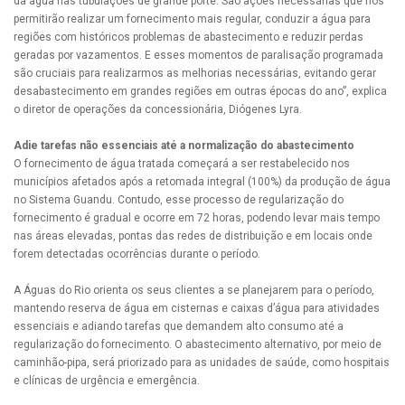
da água nas tubulações de grande porte. São ações necessárias que nos
permitirão realizar um fornecimento mais regular, conduzir a água para
regiões com históricos problemas de abastecimento e reduzir perdas
geradas por vazamentos. E esses momentos de paralisação programada
são cruciais para realizarmos as melhorias necessárias, evitando gerar
desabastecimento em grandes regiões em outras épocas do ano”, explica
o diretor de operações da concessionária, Diógenes Lyra.
Adie tarefas não essenciais até a normalização do abastecimento
O fornecimento de água tratada começará a ser restabelecido nos
municípios afetados após a retomada integral (100%) da produção de água
no Sistema Guandu. Contudo, esse processo de regularização do
fornecimento é gradual e ocorre em 72 horas, podendo levar mais tempo
nas áreas elevadas, pontas das redes de distribuição e em locais onde
forem detectadas ocorrências durante o período.
A Águas do Rio orienta os seus clientes a se planejarem para o período,
mantendo reserva de água em cisternas e caixas d’água para atividades
essenciais e adiando tarefas que demandem alto consumo até a
regularização do fornecimento. O abastecimento alternativo, por meio de
caminhão-pipa, será priorizado para as unidades de saúde, como hospitais
e clínicas de urgência e emergência.