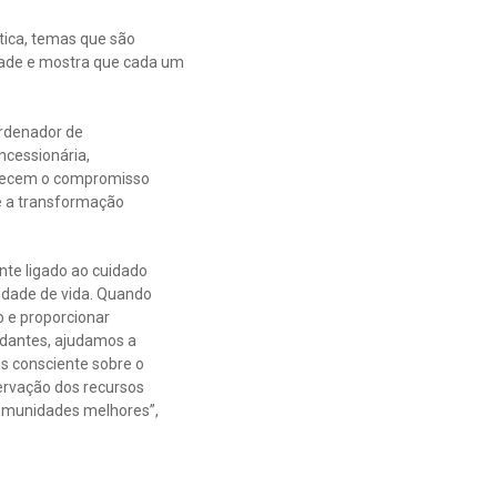
tica, temas que são
idade e mostra que cada um
rdenador de
ncessionária,
alecem o compromisso
 a transformação
te ligado ao cuidado
idade de vida. Quando
 e proporcionar
udantes, ajudamos a
 consciente sobre o
ervação dos recursos
comunidades melhores”,