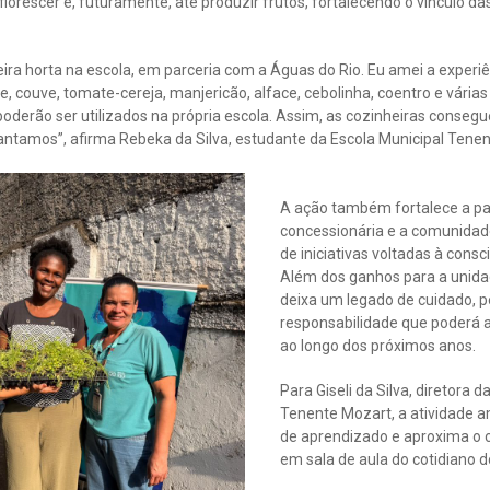
 florescer e, futuramente, até produzir frutos, fortalecendo o vínculo 
ira horta na escola, em parceria com a Águas do Rio. Eu amei a experiê
couve, tomate-cereja, manjericão, alface, cebolinha, coentro e vária
oderão ser utilizados na própria escola. Assim, as cozinheiras conseg
lantamos”, afirma Rebeka da Silva, estudante da Escola Municipal Tene
A ação também fortalece a par
concessionária e a comunidad
de iniciativas voltadas à cons
Além dos ganhos para a unidad
deixa um legado de cuidado, 
responsabilidade que poderá 
ao longo dos próximos anos.
Para Giseli da Silva, diretora d
Tenente Mozart, a atividade a
de aprendizado e aproxima o 
em sala de aula do cotidiano 