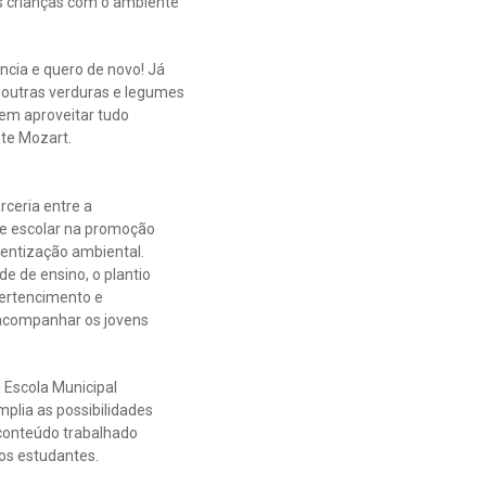
das crianças com o ambiente
ncia e quero de novo! Já
s outras verduras e legumes
uem aproveitar tudo
nte Mozart.
ceria entre a
e escolar na promoção
cientização ambiental.
e de ensino, o plantio
pertencimento e
acompanhar os jovens
a Escola Municipal
mplia as possibilidades
conteúdo trabalhado
dos estudantes.