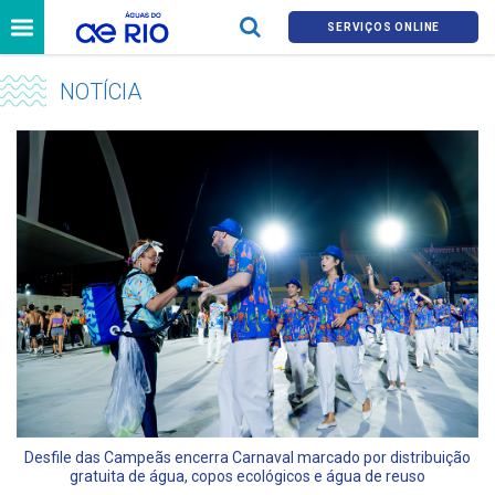
SERVIÇOS ONLINE
NOTÍCIA
Desfile das Campeãs encerra Carnaval marcado por distribuição
gratuita de água, copos ecológicos e água de reuso