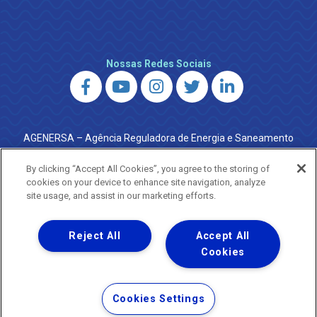
Nossas Redes Sociais
AGENERSA – Agência Reguladora de Energia e Saneamento
do Estado do Rio de Janeiro
0800 024 9040 · (21) 2332-6457 (WhatsApp) ·
By clicking “Accept All Cookies”, you agree to the storing of
ouvidoria@agenersa.rj.gov.br
/
ouvidoria.agenersa@gmail.com
cookies on your device to enhance site navigation, analyze
·
http://www.agenersa.rj.gov.br
site usage, and assist in our marketing efforts.
Reject All
Accept All
Cookies
Uma empresa
Copyright ® 2026 - Todos os Direitos Reservados.
Termos Gerais de Uso de Sites e Aplicativos
Cookies Settings
Política de Privacidade e Proteção de Dados