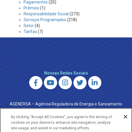
Pagamentos
(20)
Prêmios
(1)
Responsabilidade Social
(273)
Serviços Programados
(218)
Setor
(4)
Tarifas
(7)
Nossas Redes Sociais
AGENERSA – Agência Reguladora de Energia e Saneamento
do Estado do Rio de Janeiro
0800 024 9040 · (21) 2332-6457 (WhatsApp) ·
By clicking “Accept All Cookies”, you agree to the storing of
ouvidoria@agenersa.rj.gov.br
/
ouvidoria.agenersa@gmail.com
cookies on your device to enhance site navigation, analyze
·
http://www.agenersa.rj.gov.br
site usage, and assist in our marketing efforts.