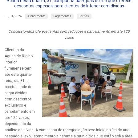
Acaba nesta quarta, 31, campanha da Águas do Rio que oferece
descontos especiais para clientes do Interior com dívidas
Atendimento
Pagamentos
Tarifas
30/01/2024
Concessionária oferece tarifas com reduções e parcelamento em até 120
vezes
Clientes da
Águas do Rio no
interior
fluminense têm
até esta quarta-
feira, dia 31, a
oportunidade de
pagar dívidas
com descontos
exclusivos e
parcelamento em
até 120 vezes,
dependendo da
análise da dívida. A campanha de renegociação teve início no fim do ano
passado e levou atendimento itinerante a municípios que estão sob a área