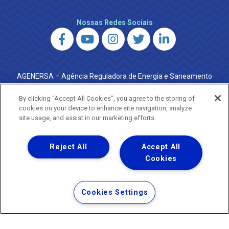
Nossas Redes Sociais
AGENERSA – Agência Reguladora de Energia e Saneamento
do Estado do Rio de Janeiro
0800 024 9040 · (21) 2332-6457 (WhatsApp) ·
By clicking “Accept All Cookies”, you agree to the storing of
ouvidoria@agenersa.rj.gov.br
/
ouvidoria.agenersa@gmail.com
cookies on your device to enhance site navigation, analyze
·
http://www.agenersa.rj.gov.br
site usage, and assist in our marketing efforts.
Reject All
Accept All
Cookies
Uma empresa
Copyright ® 2026 - Todos os Direitos Reservados.
Termos Gerais de Uso de Sites e Aplicativos
Cookies Settings
Política de Privacidade e Proteção de Dados