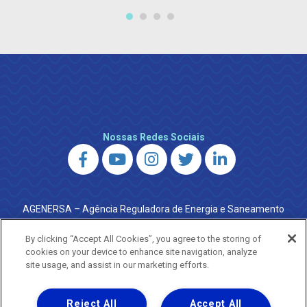
Nossas Redes Sociais
AGENERSA – Agência Reguladora de Energia e Saneamento
do Estado do Rio de Janeiro
0800 024 9040 · (21) 2332-6457 (WhatsApp) ·
By clicking “Accept All Cookies”, you agree to the storing of
ouvidoria@agenersa.rj.gov.br
/
ouvidoria.agenersa@gmail.com
cookies on your device to enhance site navigation, analyze
·
http://www.agenersa.rj.gov.br
site usage, and assist in our marketing efforts.
Reject All
Accept All