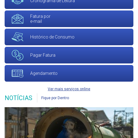
Cronograma de Leitura
Fatura por
e-mail
Histórico de Consumo
Pagar Fatura
Agendamento
Ver mais serviços online
NOTÍCIAS
Fique por Dentro