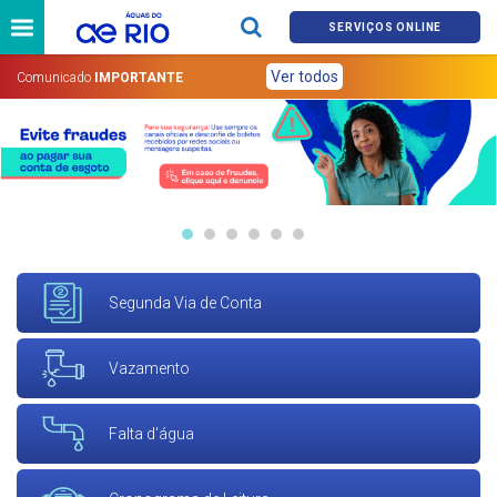
SERVIÇOS ONLINE
Ver todos
Comunicado
IMPORTANTE
Segunda Via de Conta
Vazamento
Falta d'água