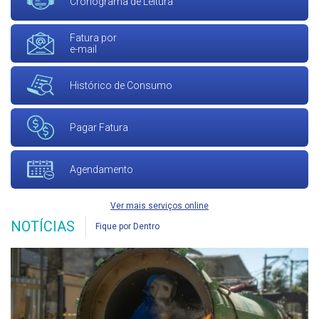
Cronograma de Leitura
Fatura por
e-mail
Histórico de Consumo
Pagar Fatura
Agendamento
Ver mais serviços online
NOTÍCIAS
Fique por Dentro