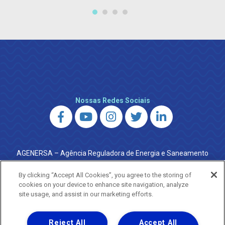
Nossas Redes Sociais
AGENERSA – Agência Reguladora de Energia e Saneamento
do Estado do Rio de Janeiro
0800 024 9040 · (21) 2332-6457 (WhatsApp) ·
By clicking “Accept All Cookies”, you agree to the storing of
ouvidoria@agenersa.rj.gov.br
/
ouvidoria.agenersa@gmail.com
cookies on your device to enhance site navigation, analyze
·
http://www.agenersa.rj.gov.br
site usage, and assist in our marketing efforts.
Reject All
Accept All