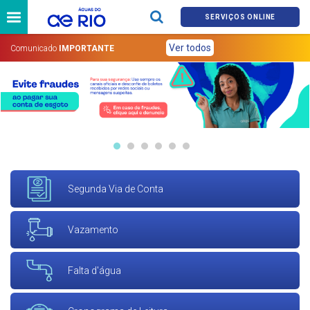
SERVIÇOS ONLINE
Ver todos
Comunicado
IMPORTANTE
Segunda Via de Conta
Vazamento
Falta d'água